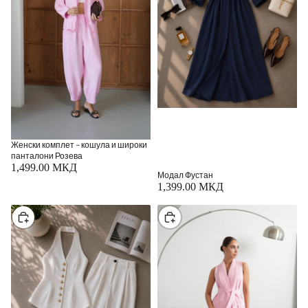
Женски комплет – кошула и широки
панталони Розева
1,499.00 МКД
Модал Фустан
1,399.00 МКД
Изберете
Изберете