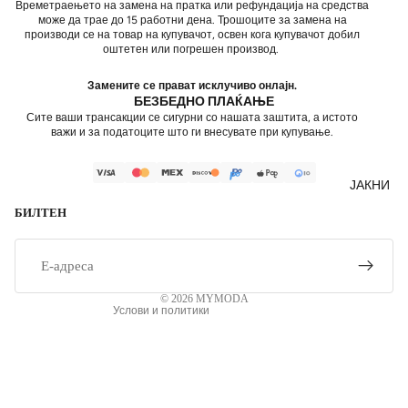
Времетраењето на замена на пратка или рефундацијa на средства
може да трае до 15 работни дена. Трошоците за замена на
производи се на товар на купувачот, освен кога купувачот добил
оштетен или погрешен производ.
Замените се прават исклучиво онлајн.
БЕЗБЕДНО ПЛАЌАЊЕ
Сите ваши трансакции се сигурни со нашата заштита, а истото
важи и за податоците што ги внесувате при купување.
Политика за приватност
Контакт
ЈАКНИ
Испорака
БИЛТЕН
Политика за враќање на средства
Е-
Услови за користење
пошта
Правно известување
© 2026
MYMODA
Услови и политики