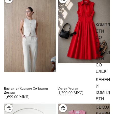
КОМПЛ
ЕТИ
СО
САКО
КОМПЛ
ЕТИ
СО
ЕЛЕК
ЛЕНЕН
И
Елегантен Комплет Со Златни
Летен Фустан
КОМПЛ
Детали
1,399.00 МКД
1,699.00 МКД
ЕТИ
СЕКОЈ
Изберете
Изберете
ДНЕВН