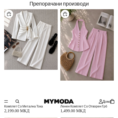
MYMODA
Препорачани производи
Изберете
Изберете
Дома
Комплет Со Метална Тока
Ленен Комплет Со Отворен Грб
2,199.00 МКД
1,499.00 МКД