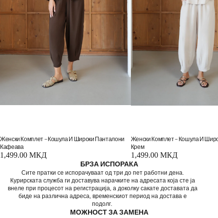
Женски Комплет – Кошула И Широки Панталони
Женски Комплет – Кошула И Шир
Кафеава
Крем
1,499.00 МКД
1,499.00 МКД
БРЗА ИСПОРАКА
Сите пратки се испорачуваат од три до пет работни дена.
Курирската служба ги доставува нарачките на адресата која сте ја
внеле при процесот на регистрација, а доколку сакате доставата да
биде на различна адреса, временскиот период на достава е
подолг.
МОЖНОСТ ЗА ЗАМЕНА