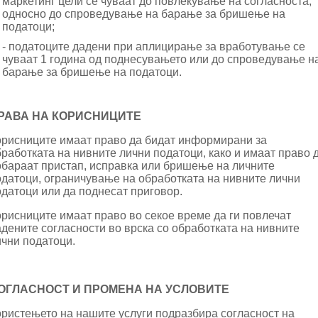
маркетинг цели се чуваат до повлекување на согласноста,
односно до спроведување на барање за бришење на
податоци;
- податоците дадени при аплицирање за вработување се
чуваат 1 година од поднесувањето или до спроведување н
барање за бришење на податоци.
РАВА НА КОРИСНИЦИТЕ
орисниците имаат право да бидат информирани за
работката на нивните лични податоци, како и имаат право 
обараат пристап, исправка или бришење на личните
одатоци, ограничување на обработката на нивните лични
одатоци или да поднесат приговор.
орисниците имаат право во секое време да ги повлечат
дените согласности во врска со обработката на нивните
ични податоци.
ОГЛАСНОСТ И ПРОМЕНА НА УСЛОВИТЕ
ористењето на нашите услуги подразбира согласност на