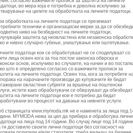
чин, согласно важечките прописи за заштита на личните
датоци, во мера која е потребна и доволна исклучиво за
стварување на целите на обработката на личните податоци.
ри обработката на личните податоци се преземаат
требните технички и организациски мерки за да се обезбед
оодветно ниво на безбедност на личните податоци,
лучувајќи заштита од неовластена или незаконска обработк
ако и нивно случајно губење, уништување или оштетување.
чните податоци кои се обработуваат не се споделуваат со
ети лица освен кога за тоа постои законска обврска и
конски основ, исклучиво во случаите, на начин и во постапк
ко што е определено согласно со важечките прописи за
штита на личните податоци. Освен тоа, кога за потребите н
спорака на нарачаните производи до купувачите ќе бидат
нгажирани овластени субјекти за вршење на поштенски
луги, истите како обработувачи се обврзуваат да обезбедат
штита на личните податоци кои е потребно да бидат
бработувани во процесот на давање на нивните услуги.
еб страницата www.mymoda.mk не е наменета за лица под 1
одини. MYMODA нема за цел да прибира и обработува лични
датоци на лица под 14 години. Во случај лице под 14 годин
 ги доставило своите лични податоци без согласност на
еговите родители и/или старатели, треба веднаш да бидеме