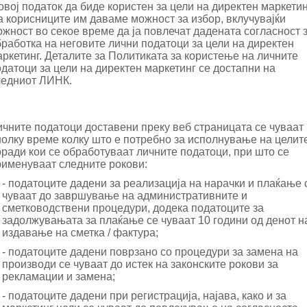
овој податок да биде користен за цели на директен маркетин
а корисниците им даваме можност за избор, вклучувајќи
жност во секое време да ја повлечат дадената согласност 
работка на неговите лични податоци за цели на директен
ркетинг. Деталите за Политиката за користење на личните
датоци за цели на директен маркетинг се достапни на
ледниот
ЛИНК
.
ичните податоци доставени преку веб страницата се чуваат
нолку време колку што е потребно за исполнување на целит
ради кои се обработуваат личните податоци, при што се
рименуваат следните рокови:
- податоците дадени за реализација на нарачки и плаќање 
чуваат до завршување на административните и
сметководствени процедури, додека податоците за
задолжувањата за плаќање се чуваат 10 години од денот н
издавање на сметка / фактура;
- податоците дадени поврзано со процедури за замена на
производи се чуваат до истек на законските рокови за
рекламации и замена;
- податоците дадени при регистрација, најава, како и за