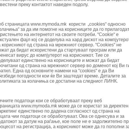
вестени преку контактот наведен подолу.
еб страницата www.mymoda.mk користи „cookies“ односно
олачиња“ за да им помогне на корисниците да го прилагода
ристењето на интернетот на своите потреби. “Cookie“ е
кстуален фајл кој се доделува на хард дискот на компјутеро
 корисникот од страна на мрежниот сервер. “Cookies“ не
жат да бидат искористени да стартуваат програм или да
енесат вирус до компјутерот на корисникот. Тие се
оделуваат единствено на корисниците и можат да бидат
очитани од страна на мрежниот сервер во доменот кој Ви г
атил. Една од основните намени на “сookies“ е да Ви
езбеди погодности кои ќе Ви заштедат време. Деталите за
олитиката за колачиња се достапни на следниот
ЛИНК
.
ичните податоци кои се обработуваат преку веб
траницата
www.mymoda.mk
може да се користат за директен
ркетинг единствено по дадена согласност од страна на
цата чии податоци се обработуваат. Ова се однесува и за
датокот за датум на раѓање, кое поле не е задолжително п
оцесот на регистрација, а корисникот може да го пополни з