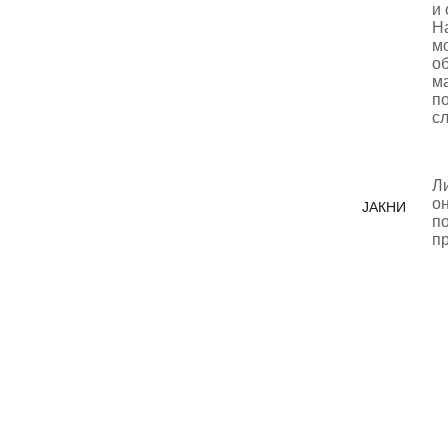
и 
Н
мо
об
ма
по
с
Л
о
ЈАКНИ
по
п