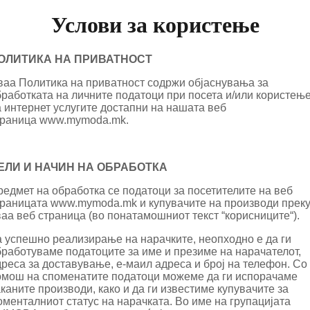
Услови за користење
ОЛИТИКА НА ПРИВАТНОСТ
ваа Политика на приватност содржи објаснувања за
бработката на личните податоци при посета и/или користењ
 интернет услугите достапни на нашата веб
траница
www.mymoda.mk
.
ЕЛИ И НАЧИН НА ОБРАБОТКА
едмет на обработка се податоци за посетителите на веб
траницата
www.mymoda.mk
и купувачите на производи прек
аа веб страница (во понатамошниот текст “корисниците“).
а успешно реализирање на нарачките, неопходно е да ги
бработуваме податоците за име и презиме на нарачателот,
реса за доставување, е-маил адреса и број на телефон. Со
омош на споменатите податоци можеме да ги испорачаме
каните производи, како и да ги известиме купувачите за
менталниот статус на нарачката. Во име на групацијата