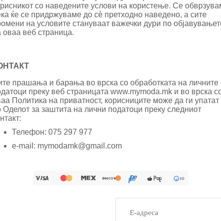
орисникот со наведените услови на користење. Се обврзува
ка ќе се придржуваме до сè претходно наведено, а сите
ромени на условите стануваат важечки дури по објавувањет
 оваа веб страница.
ОНТАКТ
ите прашања и барања во врска со обработката на личните
одатоци преку веб страницата www.mymoda.mk и во врска с
аа Политика на приватност, корисниците може да ги упатат
 Оделот за заштита на лични податоци преку следниот
нтакт:
Телефон: 075 297 977
Политика за приватност
e-mail: mymodamk@gmail.com
Контакт
Испорака
Политика за враќање на средства
Услови за користење
Е-
пошта
Правно известување