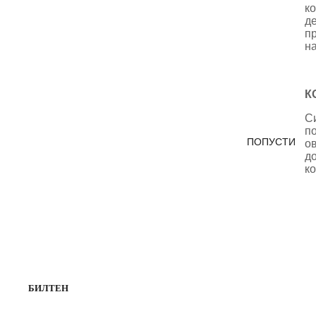
к
де
п
на
К
С
п
ПОПУСТИ
ов
до
ко
БИЛТЕН