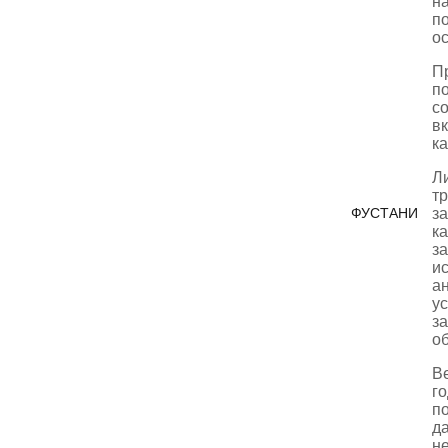
на
по
о
П
по
с
вк
к
Ли
тр
за
ФУСТАНИ
ка
за
и
а
ус
за
о
В
г
по
да
н