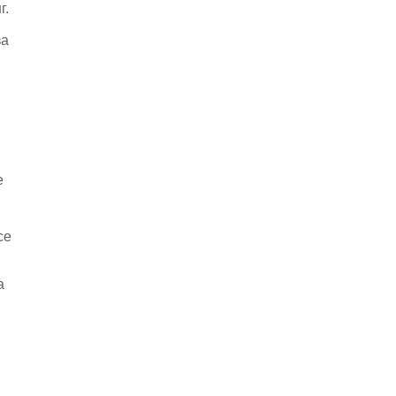
г.
за
е
се
а