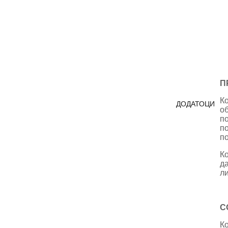
П
К
ДОДАТОЦИ
об
п
п
п
К
да
л
С
К