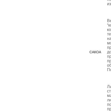
из
В
“к
ко
те
на
мо
пр
д
САКОА
пр
пр
об
П
Л
с
ма
ли
по
пр