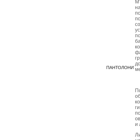
M
н
по
п
с
ус
п
ба
к
ф
г
д
ПАНТОЛОНИ
ме
П
о
ко
ги
по
о
и
Л