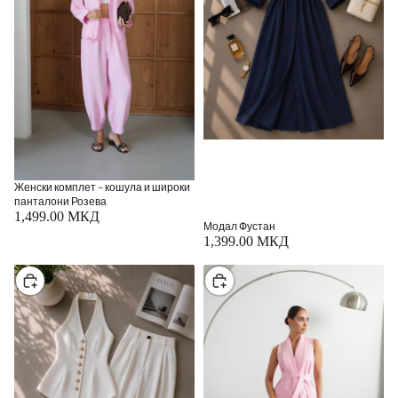
Женски комплет – кошула и широки
панталони Розева
1,499.00 МКД
Модал Фустан
1,399.00 МКД
Изберете
Изберете