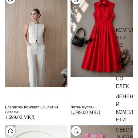
КОМПЛ
ЕТИ
СО
САКО
КОМПЛ
ЕТИ
СО
ЕЛЕК
ЛЕНЕН
И
Елегантен Комплет Со Златни
Летен Фустан
КОМПЛ
Детали
1,399.00 МКД
1,699.00 МКД
ЕТИ
СЕКОЈ
Изберете
Изберете
ДНЕВН