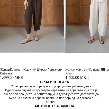
Женски Комплет – Кошула И Широки Панталони
Женски Комплет – Кошула И Шир
Кафеава
Крем
1,499.00 МКД
1,499.00 МКД
БРЗА ИСПОРАКА
Сите пратки се испорачуваат од три до пет работни дена.
Курирската служба ги доставува нарачките на адресата која сте ја
внеле при процесот на регистрација, а доколку сакате доставата да
биде на различна адреса, временскиот период на достава е
подолг.
МОЖНОСТ ЗА ЗАМЕНА