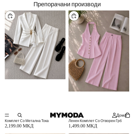
MYMODA
Препорачани производи
Изберете
Изберете
Дома
Комплет Со Метална Тока
Ленен Комплет Со Отворен Грб
2,199.00 МКД
1,499.00 МКД