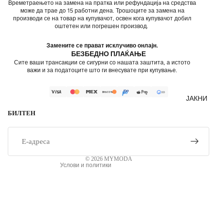
Времетраењето на замена на пратка или рефундацијa на средства
може да трае до 15 работни дена. Трошоците за замена на
производи се на товар на купувачот, освен кога купувачот добил
оштетен или погрешен производ.
Замените се прават исклучиво онлајн.
БЕЗБЕДНО ПЛАЌАЊЕ
Сите ваши трансакции се сигурни со нашата заштита, а истото
важи и за податоците што ги внесувате при купување.
Политика за приватност
Контакт
ЈАКНИ
Испорака
БИЛТЕН
Политика за враќање на средства
Е-
Услови за користење
пошта
Правно известување
© 2026
MYMODA
Услови и политики